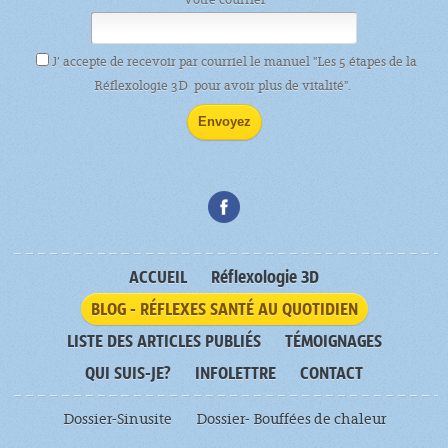
J’ accepte de recevoir par courriel le manuel "Les 5 étapes de la
Réflexologie 3D pour avoir plus de vitalité".
ACCUEIL
Réflexologie 3D
BLOG - RÉFLEXES SANTÉ AU QUOTIDIEN
LISTE DES ARTICLES PUBLIÉS
TÉMOIGNAGES
QUI SUIS-JE?
INFOLETTRE
CONTACT
Dossier-Sinusite
Dossier- Bouffées de chaleur