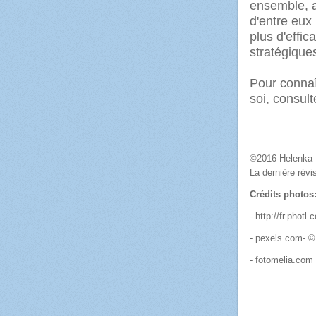
ensemble, a
d'entre eux
plus d'effic
stratégiqu
Pour connaît
soi, consul
©2016-Helenka 
La dernière révis
Crédits photos
- http://fr.photl.
- pexels.com- ©
- fotomelia.com