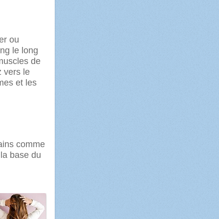
er ou
ng le long
muscles de
 vers le
mes et les
mains comme
la base du