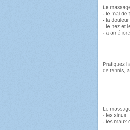
Le massag
- le mal de 
- la douleu
- le nez et 
- à améliore
Pratiquez l
de tennis, 
Le massag
- les sinus
- les maux 