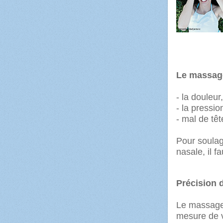
Le massage
- la douleur
- la pressi
- mal de tê
Pour soulag
nasale, il 
Précision d
Le massage 
mesure de v