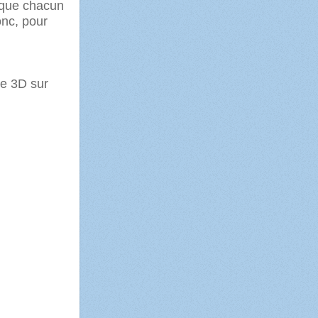
 que chacun
onc, pour
ie 3D sur