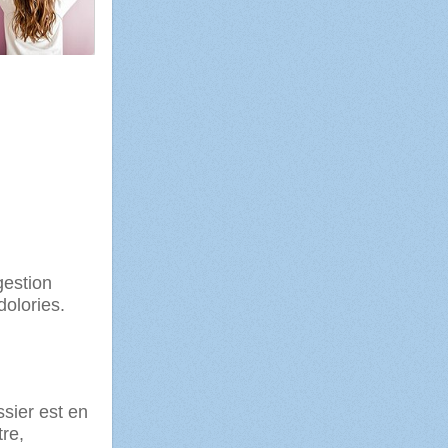
gestion
olories.
sier est en
re,