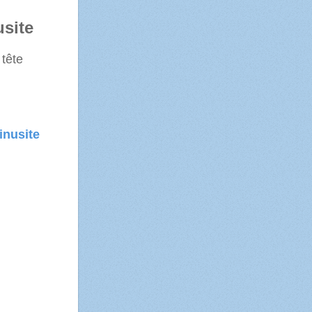
usite
 tête
inusite