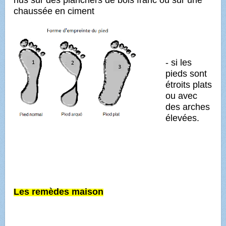
chaussée en ciment
- si les
pieds sont
étroits plats
ou avec
des arches
élevées.
Les remèdes maison