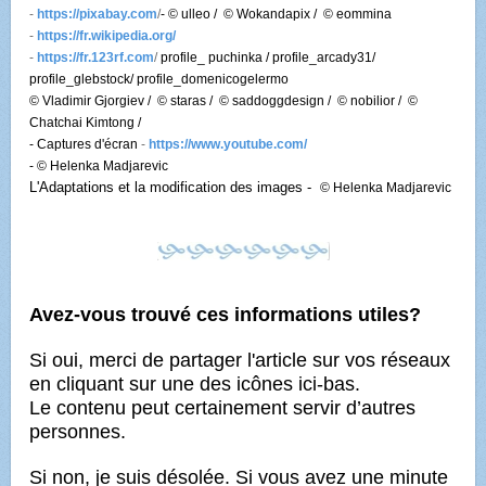
-
https://pixabay.com
/
- © ulleo / © Wokandapix / © eommina
-
https://fr.wikipedia.org/
-
https://fr.123rf.com
/
profile_ puchinka / profile_arcady31/
profile_glebstock/ profile_domenicogelermo
© Vladimir Gjorgiev / © staras / © saddoggdesign / © nobilior / ©
Chatchai Kimtong /
- Captures d'écran
-
https://www.youtube.com/
- © Helenka Madjarevic
L'Adaptations et la modification des images -
© Helenka Madjarevic
Avez-vous trouvé ces informations utiles?
Si oui, merci de partager l'article sur vos réseaux
en cliquant sur une des icônes ici-bas.
Le contenu peut certainement servir d’autres
personnes.
Si non, je suis désolée. Si vous avez une minute