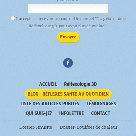
J’ accepte de recevoir par courriel le manuel "Les 5 étapes de la
Réflexologie 3D pour avoir plus de vitalité".
ACCUEIL
Réflexologie 3D
BLOG - RÉFLEXES SANTÉ AU QUOTIDIEN
LISTE DES ARTICLES PUBLIÉS
TÉMOIGNAGES
QUI SUIS-JE?
INFOLETTRE
CONTACT
Dossier-Sinusite
Dossier- Bouffées de chaleur