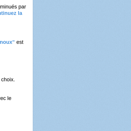
iminués par
tinuez la
genoux"
est
 choix.
ec le