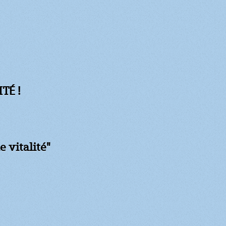
TÉ !
e vitalité"