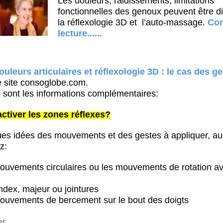
Les douleurs, raidissements, limitations
fonctionnelles des genoux peuvent être d
la réflexologie 3D et
l’auto-massage
.
Con
lecture......
ouleurs articulaires et réflexologie 3D : le cas des 
le site consoglobe.com.
sont les informations complémentaires:
tiver les zones réflexes?
ues idées des mouvements et des gestes à appliquer, au
z:
 mouvements circulaires ou les mouvements de rotation av
ndex, majeur ou jointures
 mouvements de bercement sur le bout des doigts
er