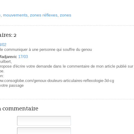
e
,
mouvements
,
zones réflexes
,
zones
ires:
2
3/02
 le communiquer à une personne qui souffre du genou
adjarevic
17/03
ilbert,
ropose d'écrire votre demande dans le commentaire de mon article publié sur
be.
en:
ww.consoglobe.com/genoux-douleurs-articulaires-reflexologie-3d-cg
votre passage
n commentaire