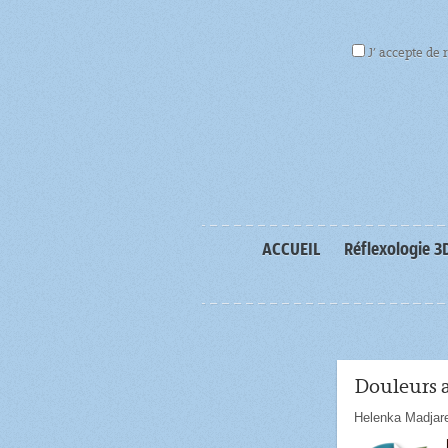
J’ accepte de 
ACCUEIL
Réflexologie 3
Douleurs ar
Helenka Madjar