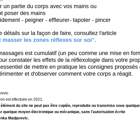
r un partie du corps avec vos mains ou
ent poser des mains
pidement - peigner - effleurer- tapoter - pincer
 détails sur la façon de faire, consultez l'article
masser les zones réflexes sur soi".
 massages est cumulatif (un peu comme une mise en for
our constater les effets de la réflexologie dans votre pro
t essentiel de mettre en pratique les consignes proposés 
périmenter et d'observer comment votre corps a réagit.
arevic
ion est effectuée en 2021.
 élément du site ne peut pas être copiée, reproduite ou transmise sous quelqu
ar quelque moyen électronique ou mécanique, sans l'autorisation écrite
enka Madjarevic.