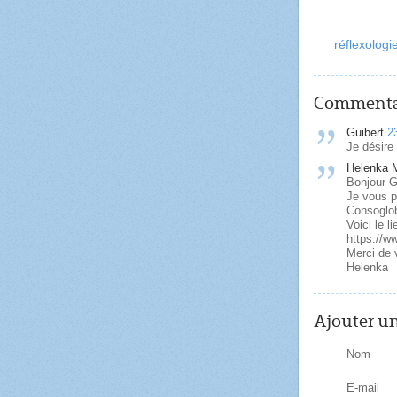
réflexologi
Commenta
Guibert
2
Je désire
Helenka M
Bonjour Gu
Je vous p
Consoglo
Voici le li
https://w
Merci de 
Helenka
Ajouter u
Nom
E-mail