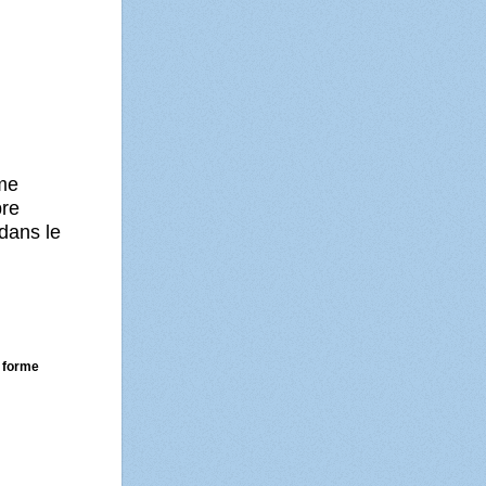
me
pre
dans le
e forme