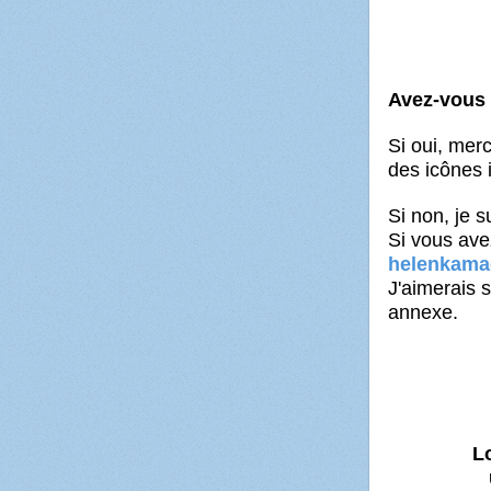
Avez-vous t
Si oui, mer
des icônes i
Si non, je 
Si vous ave
helenkama
J'aimerais 
annexe.
L