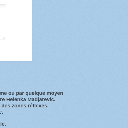
orme ou par quelque moyen
ure Helenka Madjarevic.
s des zones
réflexes,
c.
ic.