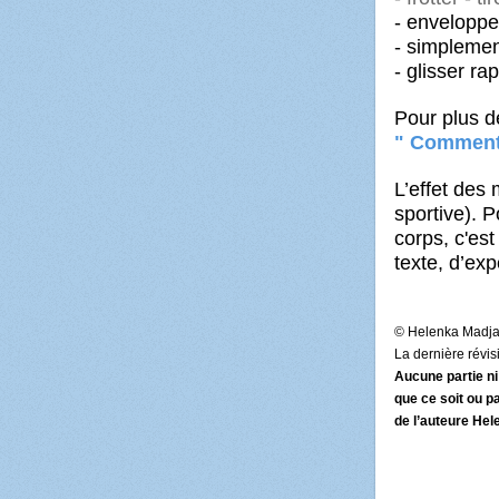
- enveloppe
- simplem
- glisser ra
Pour plus de
" Comment 
L’effet des
sportive). P
corps, c'es
texte, d’ex
© Helenka Madj
La dernière révis
Aucune partie ni
que ce soit ou p
de l’auteure Hel