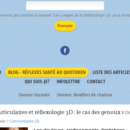
recevoir par courriel le manuel "Les 5 étapes de la Réflexologie 3D pour avoir 
D
BLOG - RÉFLEXES SANTÉ AU QUOTIDIEN
LISTE DES ARTICLE
QUI SUIS-JE?
INFOLETTRE
CONTACT
Dossier-Sinusite
Dossier- Bouffées de chaleur
ticulaires et réflexologie 3D : le cas des genoux
8 D
evic
/
Commentaires (
2
)