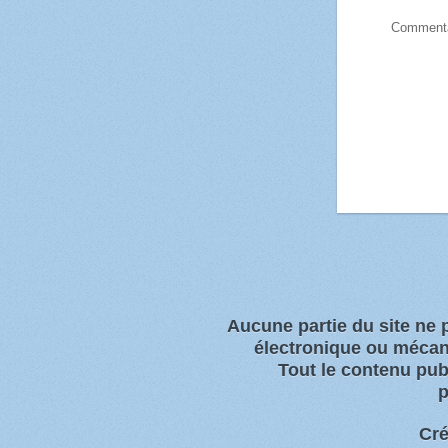
Commenta
Aucune partie du site ne
électronique ou
mécani
Tout l
e contenu publ
p
Cré