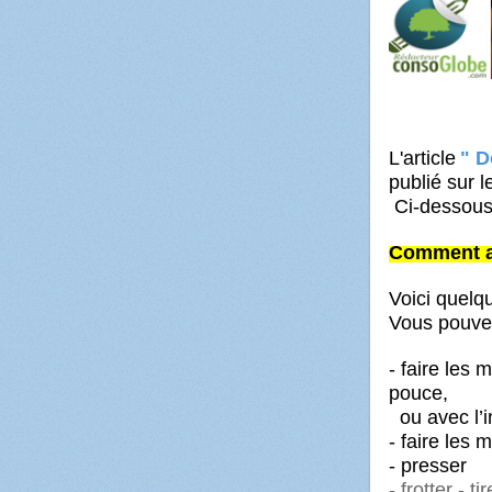
L'article
" D
publié sur 
Ci-dessous 
Comment ac
Voici quelq
Vous pouve
- faire les
pouce,
ou avec l’i
- faire les
- presser
- frotter - tir