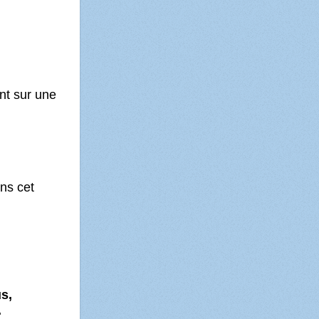
nt sur une
ns cet
s,
.