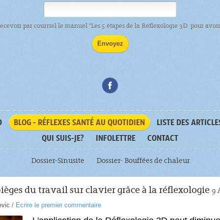
recevoir par courriel le manuel "Les 5 étapes de la Réflexologie 3D pour avoir 
D
BLOG - RÉFLEXES SANTÉ AU QUOTIDIEN
LISTE DES ARTICLE
QUI SUIS-JE?
INFOLETTRE
CONTACT
Dossier-Sinusite
Dossier- Bouffées de chaleur
pièges du travail sur clavier grâce à la réflexologie
9 
evic
/
Ecrire le premier commentaire