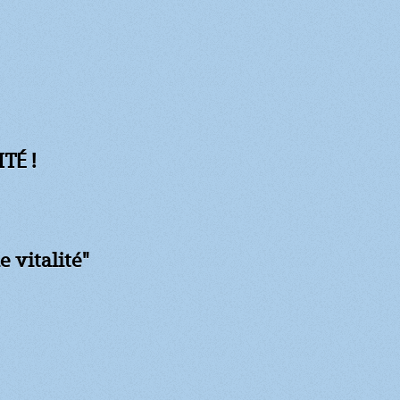
TÉ !
e vitalité"