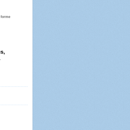
e forme
s,
.