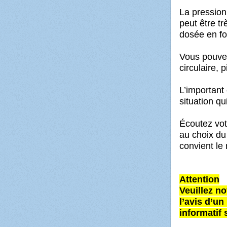
La pression
peut être tr
dosée en fo
Vous pouvez
circulaire, 
L’important e
situation q
Écoutez votr
au choix du
convient le
Attention
Veuillez n
l’avis d’un
informatif