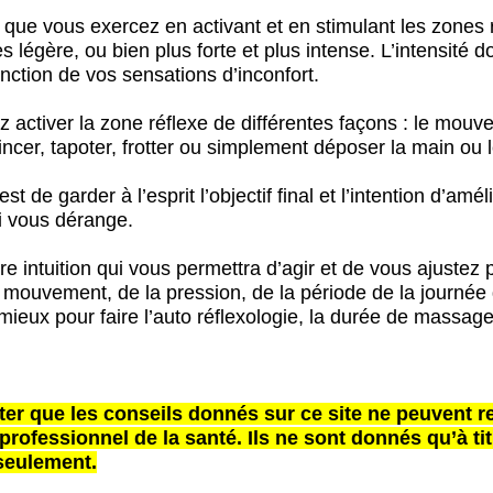
 que vous exercez en activant et en stimulant les zones 
ès légère, ou bien plus forte et plus intense. L’intensité do
nction de vos sensations d’inconfort.
 activer la zone réflexe de différentes façons : le mou
pincer, tapoter, frotter ou simplement déposer la main ou l
st de garder à l’esprit l’objectif final et l’intention d’amél
ui vous dérange.
e intuition qui vous permettra d’agir et de vous ajustez 
 mouvement, de la pression,
de la période de la journée
 mieux pour faire l’auto réflexologie, la durée de massag
oter que les conseils donnés sur ce site ne peuvent 
 professionnel de la santé. Ils ne sont donnés qu’à tit
 seulement.