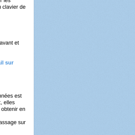
r les
u clavier de
avant et
il sur
nnées est
 elles
 obtenir en
massage sur