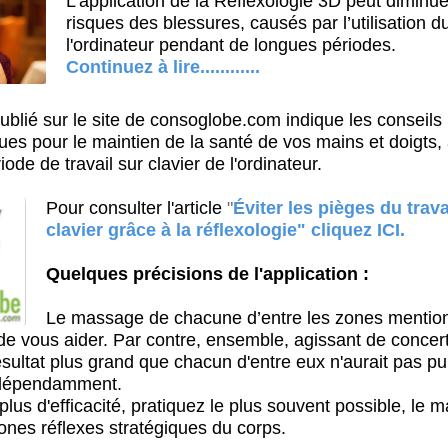
L'application de la Réflexologie 3D peut diminue
risques des blessures, causés par l’utilisation d
l'ordinateur pendant de longues périodes.
Continuez à lire............
ublié sur le site de consoglobe.com indique les conseils
ues pour le maintien de la santé de vos mains et doigts, 
iode de travail sur clavier de l'ordinateur.
Pour consulter l'article
"
Éviter les pièges du trava
clavier grâce à la réflexologie" cliquez
ICI.
Quelques précisions de l'application :
Le massage de chacune d’entre les zones mentio
e vous aider. Par contre, ensemble, agissant de concert,
ésultat plus grand que chacun d'entre eux n'aurait pas pu
ndépendamment.
lus d'efficacité, pratiquez le plus souvent possible, le 
zones réflexes stratégiques du corps.