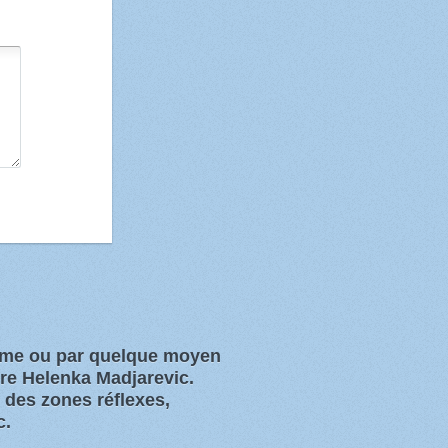
orme ou par quelque moyen
ure Helenka Madjarevic.
s des zones
réflexes,
c.