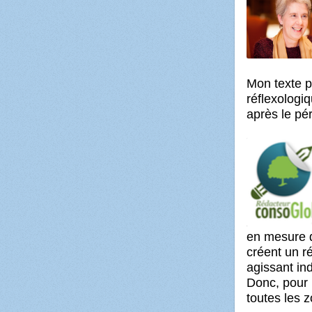
Mon texte p
réflexologiq
après le pér
en mesure d
créent un r
agissant i
Donc, pour p
toutes les 