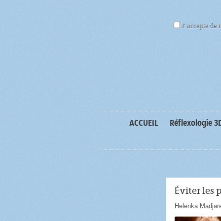
J’ accepte de 
ACCUEIL
Réflexologie 3
Éviter les 
Helenka Madjar