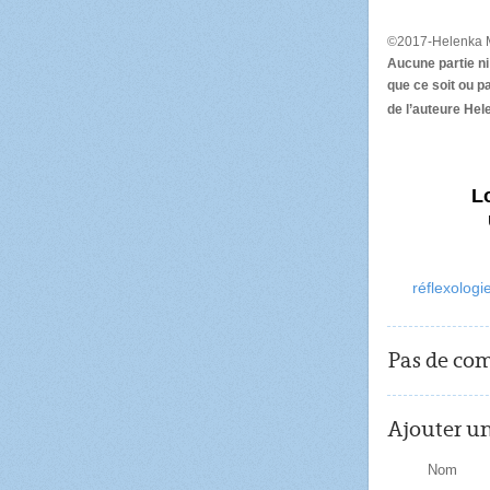
©2017-Helenka M
Aucune partie ni
que ce soit ou p
de l’auteure Hel
L
réflexologi
Pas de co
Ajouter u
Nom