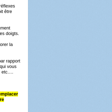
réflexes
it être
vement
es doigts.
iorer la
par rapport
 qui vous
e etc….
remplacer
re