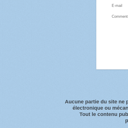
E-mail
Commenta
Aucune partie du site ne
électronique ou
mécani
Tout l
e contenu publ
p