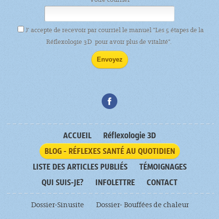
J’ accepte de recevoir par courriel le manuel "Les 5 étapes de la
Réflexologie 3D pour avoir plus de vitalité".
ACCUEIL
Réflexologie 3D
BLOG - RÉFLEXES SANTÉ AU QUOTIDIEN
LISTE DES ARTICLES PUBLIÉS
TÉMOIGNAGES
QUI SUIS-JE?
INFOLETTRE
CONTACT
Dossier-Sinusite
Dossier- Bouffées de chaleur