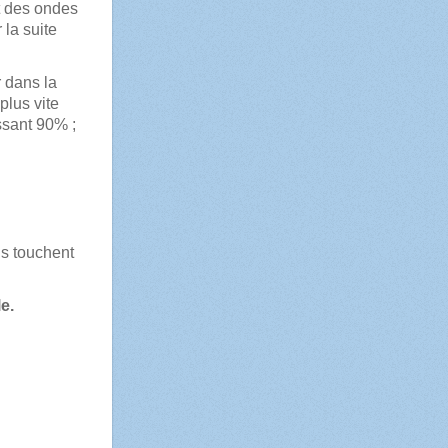
t des ondes
 la suite
 dans la
plus vite
ssant 90% ;
ns touchent
e.