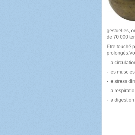
gestuelles, o
de 70 000 te
Ê
tre touché 
prolongés.Voi
- la circulati
- les muscles
- le stress di
- la respirati
- la digestion