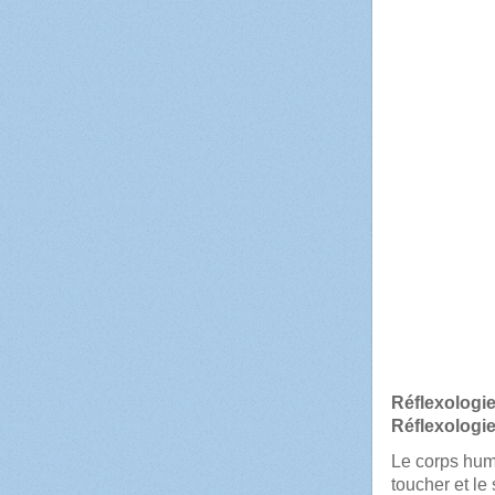
Cymb
RÉFL
Réflexologi
Réflexologi
Le corps hum
toucher et le