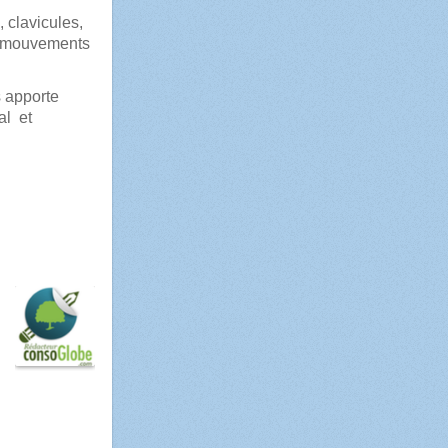
, clavicules,
es mouvements
 apporte
al et