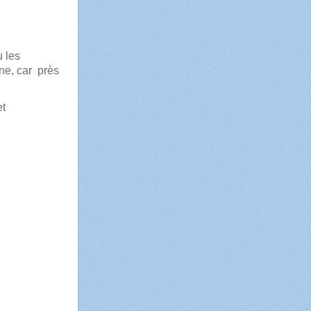
 les
ne, car près
et