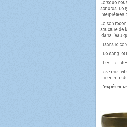
Lorsque nous 
sonores. Le ty
interprétées 
Le son résonn
structure de 
dans l'eau qu
- Dans le cer
- Le sang et 
- Les cellule
Les sons, vib
l’intérieure d
L’expérience