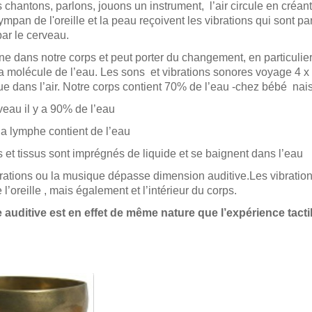
chantons, parlons, jouons un instrument, l’air circule en créan
mpan de l'oreille et la peau reçoivent les vibrations qui sont par
par le cerveau.
e dans notre corps et peut porter du changement, en particulier
la molécule de l’eau. Les sons et vibrations sonores voyage 4 x 
e dans l’air.
Notre corps contient 70% de l’eau -chez bébé nai
veau il y a 90% de l’eau
la lymphe contient de l’eau
s et tissus sont imprégnés de liquide et se baignent dans l’eau
rations ou la musique dépasse dimension auditive.Les vibratio
e l’oreille , mais également et l’intérieur du corps.
 auditive est en effet de même nature que l’expérience tactil