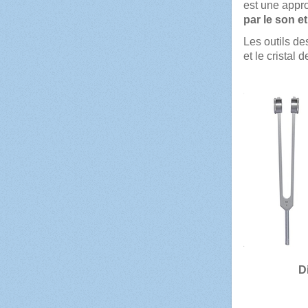
est une appr
par le son e
Les outils de
et le cristal 
D