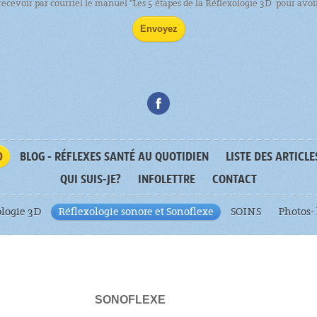
 recevoir par courriel le manuel "Les 5 étapes de la Réflexologie 3D pour avoir 
D
BLOG - RÉFLEXES SANTÉ AU QUOTIDIEN
LISTE DES ARTICLE
QUI SUIS-JE?
INFOLETTRE
CONTACT
ologie 3D
Réflexologie sonore et Sonoflexe
SOINS
Photos- 
SONOFLEXE