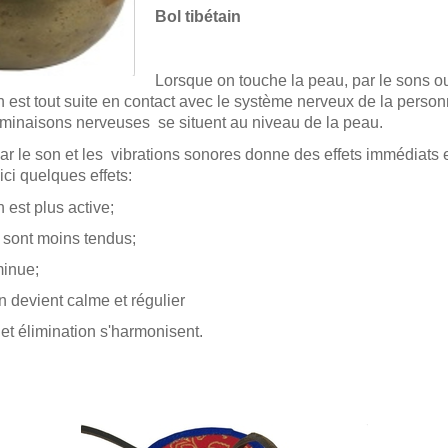
Bol tibétain
Lorsque on touche la peau, par le sons ou
n est tout suite en contact avec le système nerveux de la person
rminaisons nerveuses
se situent au niveau de la peau.
par le son et les vibrations sonores donne des effets immédiats 
ci quelques effets:
on est plus active;
 sont moins tendus;
minue;
on devient calme et régulier
 et élimination s'harmonisent.