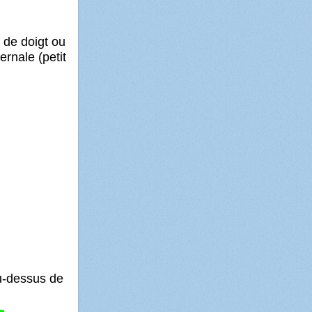
 de doigt ou
ernale (petit
-dessus de
,