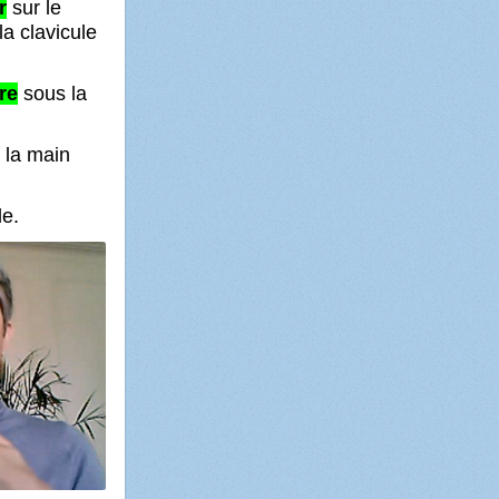
r
sur le
a clavicule
re
sous la
 la main
ule.