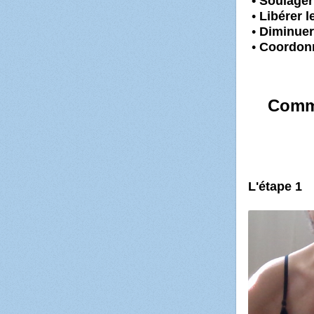
• Soulager
•
Libérer l
•
Diminuer 
•
C
oordonn
Comme
L'étape 1