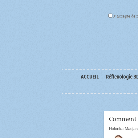
J’ accepte de 
ACCUEIL
Réflexologie 3
Comment c
Helenka Madjar