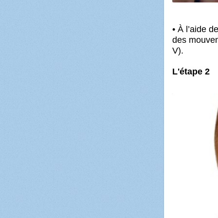
• À l’aide 
des mouvemen
V).
L'étape 2