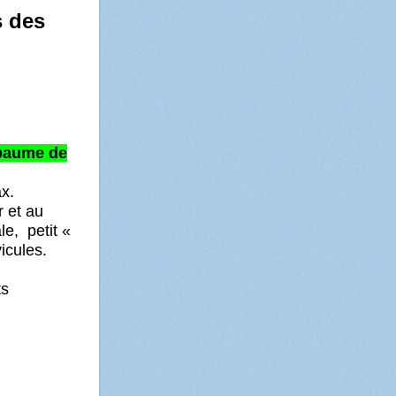
s des
 paume de
ax.
r et au
le, petit «
icules.
ts