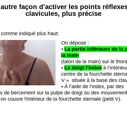
autre façon d'activer les points réflexe
clavicules, plus précise
,
comme indiqué plus haut:
On dépose :
•
La partie inférieure de la
la main
(talon de la main) sur le thor
•
Le doigt l
’i
ndex
à l’intérieu
centre de la fourchette sterna
V » située à la base des
clav
• À l’aide de l’index, par des
 de bercement sur la pulpe de doigt ou des mouvemen
 on couvre l'intérieur de la fourchette sternale (petit V).