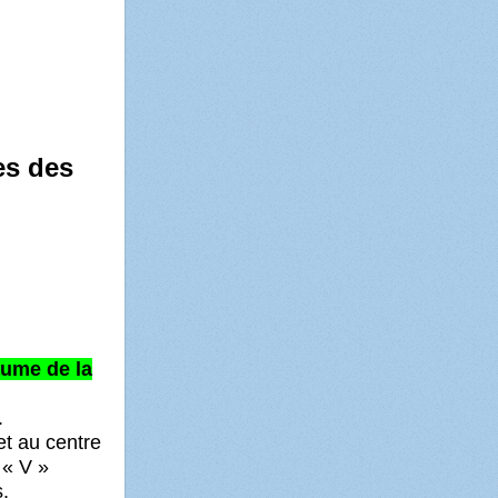
es des
aume de la
.
 et au centre
 « V »
.