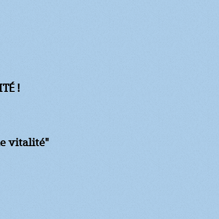
TÉ !
e vitalité"