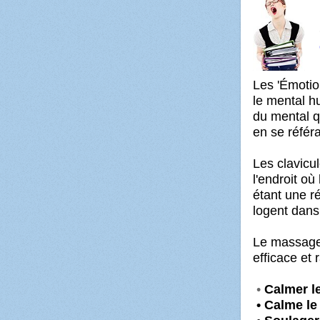
Les 'Émotio
le mental h
du mental q
en se référ
Les clavicul
l'endroit o
étant une r
logent dans 
Le massag
efficace et 
•
Calmer
l
• Calme le