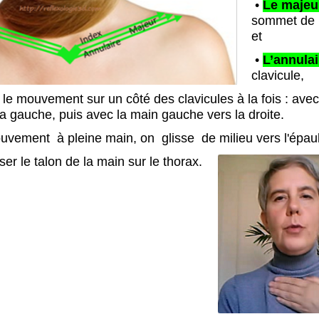
•
Le majeu
sommet de l
et
•
L’annulai
clavicule,
 le mouvement sur un côté des clavicules à la fois : avec
la gauche, puis avec la main gauche vers la droite.
vement à pleine main, on glisse de milieu vers l'épa
ser le talon de la main sur
le thorax.