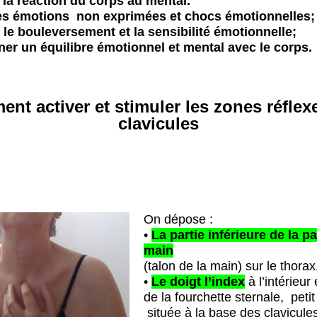
 la réaction du corps au mental.
es émotions non exprimées et chocs émotionnelles;
le bouleversement et la sensibilité émotionnelle;
er un équilibre émotionnel et mental avec le corps.
nt activer et stimuler les zones réflex
clavicules
On dépose :
•
La partie inférieure de la p
main
(talon de la main) sur le thorax
•
Le doigt l
’i
ndex
à l’intérieur
de la fourchette sternale, petit
située à la base des
clavicules