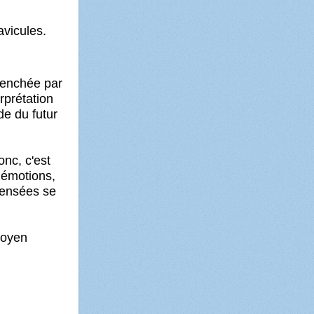
avicules.
lenchée par
rprétation
de du futur
onc, c'est
 émotions,
pensées se
moyen