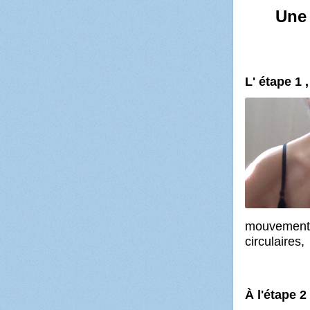
Une 
L' étape 1 
mouvements
circulaires,
À l'étape 2