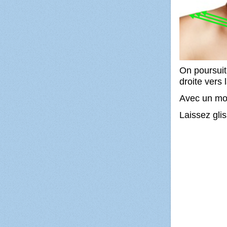
On poursuit
droite vers 
Avec un mou
Laissez glis