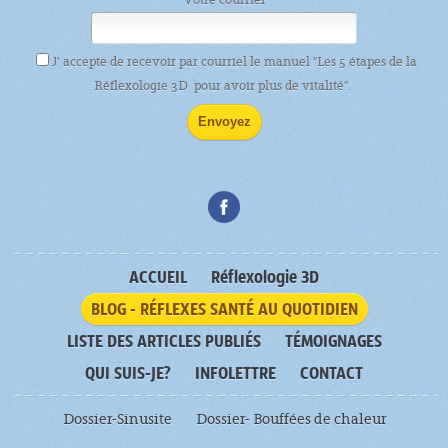
J’ accepte de recevoir par courriel le manuel "Les 5 étapes de la
Réflexologie 3D pour avoir plus de vitalité".
ACCUEIL
Réflexologie 3D
BLOG - RÉFLEXES SANTÉ AU QUOTIDIEN
LISTE DES ARTICLES PUBLIÉS
TÉMOIGNAGES
QUI SUIS-JE?
INFOLETTRE
CONTACT
Dossier-Sinusite
Dossier- Bouffées de chaleur