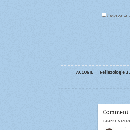
J’ accepte de 
ACCUEIL
Réflexologie 3
Comment s
Helenka Madjar