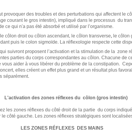
t provoquer des troubles et des perturbations qui affectent le c
ge courant le gros intestin), impliqué dans le processus du trans
 de ce qui n'a pas été absorbé et utilisé par l’organisme.
le côlon droit ou côlon ascendant, le côlon transverse
,
le côlon
ant puis le colon sigmoïde. La réflexologie respecte cette dispo
qui suivront proposent l’activation et la stimulation de la zone r
rentes parties du corps correspondantes au côlon. Chacune de c
 vous aider à vous libérer du problème de la constipation. Cep
oncert, elles créent un effet plus grand et un résultat plus favora
tes séparément.
L'activation des zones réflexes du côlon (gros intestin)
ez les zones réflexes du côté droit de la partie du corps indiqué
 le côté gauche. Les zones réflexes stratégiques sont localisée
LES ZONES RÉFLEXES DES MAINS