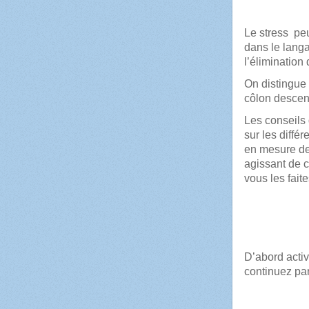
Le stress peu
dans le langa
l’élimination
On distingue 
côlon descend
Les conseils 
sur les diffé
en mesure de
agissant de c
vous les fai
D’abord activ
continuez par