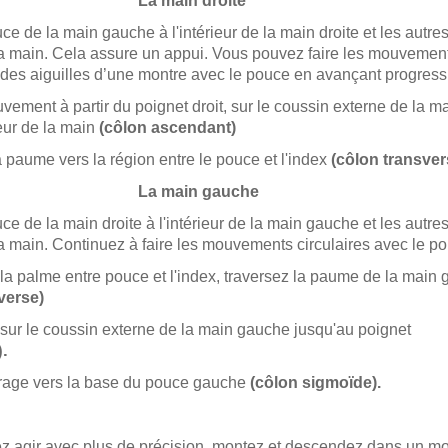
main droite
ce de la main gauche à l'intérieur de la main droite et les autres
a main. Cela assure un appui. Vous pouvez faire les mouvements
 des aiguilles d’une montre avec le pouce en avançant progress
uvement à partir du poignet droit, sur le coussin externe de la ma
eur de la main
(côlon ascendant)
a paume vers la région entre le pouce et l'index
(côlon transver
main gauche
ce de la main droite à l'intérieur de la main gauche et les autres
 main. Continuez à faire les mouvements circulaires avec le p
 la palme entre pouce et l'index, traversez la paume de la main
verse)
 sur le coussin externe de la main gauche jusqu'au po
.
irage vers la base du pouce gauche
(côlon sigmoïde).
ez agir avec plus de précision, montez et descendez dans un 