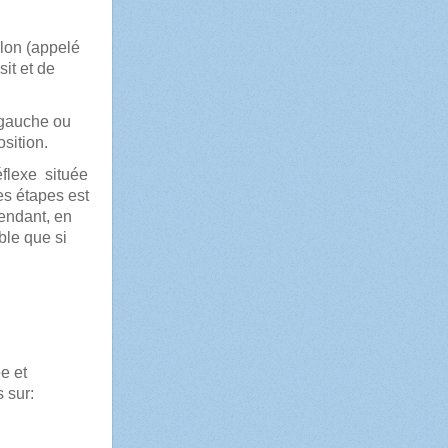
ôlon (appelé
it et de
 gauche ou
sition.
éflexe située
es étapes est
endant, en
ble que si
e et
s sur: