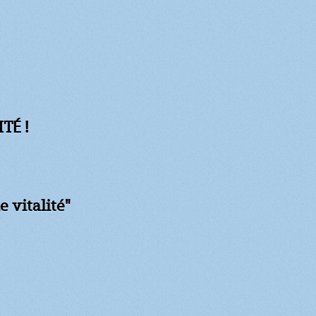
TÉ !
e vitalité"