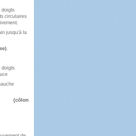
 doigts
 circulaires
ivement.
in jusqu'à la
se)
.
 doigts
ouce
 gauche
(c
ôlon
ignet
mouvement de