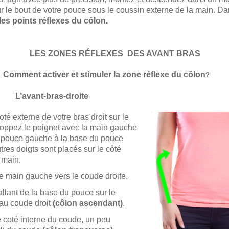
 le bout de votre pouce sous le coussin externe de la main. Da
les points réflexes
du côlon.
LES ZONES RÉFLEXES DES AVANT BRAS
ctiver et stimuler la zone réflexe du côlon
?
L’avant-bras-droite
té externe de votre bras droit sur le
loppez le poignet avec la main gauche
e pouce gauche à la base du pouce
utres doigts sont placés sur le côté
a main.
re main gauche vers le coude droite.
 allant de la base du pouce sur le
 au coude droit
(côlon ascendant)
.
e coté interne du coude, un peu