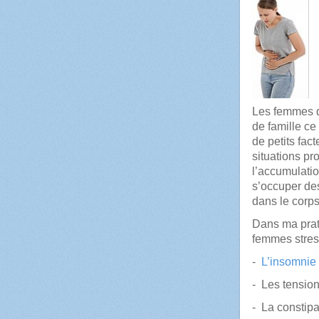
Les femmes d’
de famille ce
de petits fac
situations pr
l’accumulation
s’occuper de
dans le corps
Dans ma prati
femmes stres
-
L’insomnie
- Les tensio
- La constipa