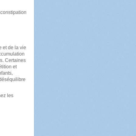
 constipation
et de la vie
accumulation
ps. Certaines
tition et
nfants,
déséquilibre
hez les