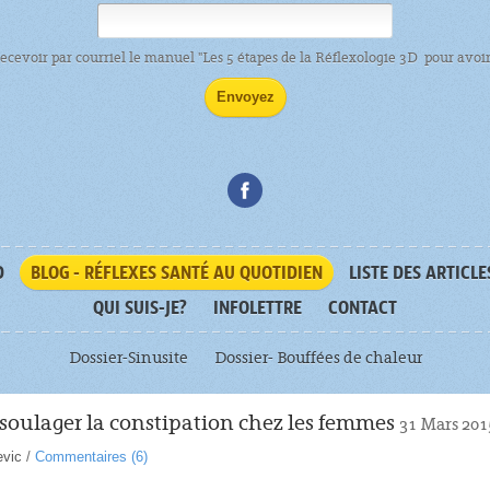
recevoir par courriel le manuel "Les 5 étapes de la Réflexologie 3D pour avoir 
D
BLOG - RÉFLEXES SANTÉ AU QUOTIDIEN
LISTE DES ARTICLE
QUI SUIS-JE?
INFOLETTRE
CONTACT
Dossier-Sinusite
Dossier- Bouffées de chaleur
oulager la constipation chez les femmes
31 Mars 201
evic
/
Commentaires (
6
)