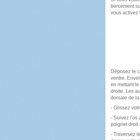
bercement sur
vous activez
Comment a
Déposez le co
ventre. Enve
en mettant l
droite. Les a
dorsale de l
- Glissez vot
- Suivez l'os
poignet droit
- Traversez l