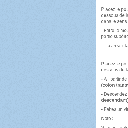
La 
Placez le pou
dessous de l
dans le sens
- Faire le mo
partie supéri
- Traversez l
La 
Placez le pou
dessous de la
- À partir de
(côlon trans
- Descendez
descendant)
- Faites un v
Note
:
Si vous voul